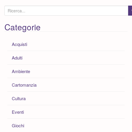
C
e
r
Categorie
c
a
Acquisti
:
Adulti
Ambiente
Cartomanzia
Cultura
Eventi
Giochi