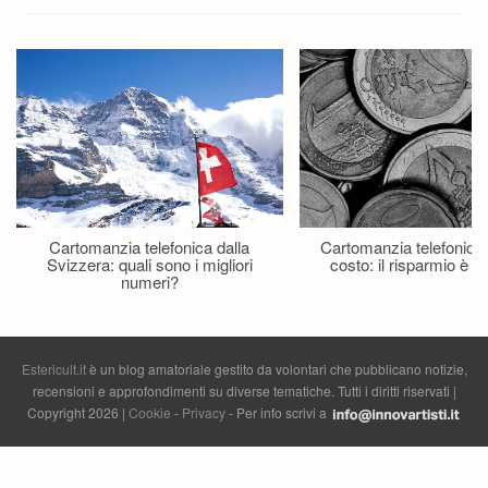
Cartomanzia telefonica dalla
Cartomanzia telefonica
Svizzera: quali sono i migliori
costo: il risparmio è p
numeri?
Estericult.it
è un blog amatoriale gestito da volontari che pubblicano notizie,
recensioni e approfondimenti su diverse tematiche. Tutti i diritti riservati |
Copyright 2026 |
Cookie
-
Privacy
- Per info scrivi a