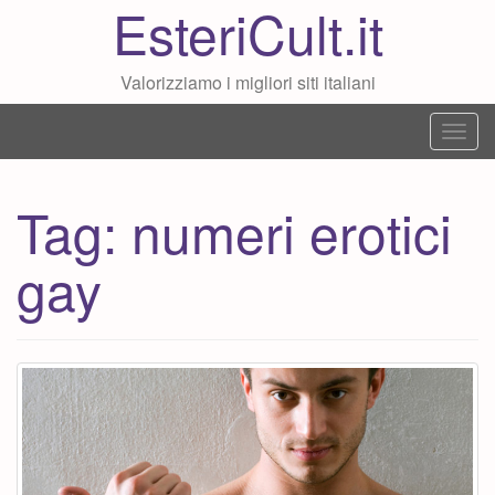
EsteriCult.it
Valorizziamo i migliori siti italiani
T
o
g
Tag:
numeri erotici
g
l
gay
e
n
a
v
i
g
a
t