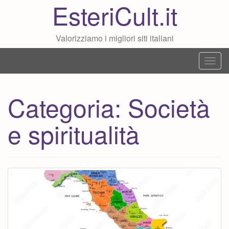
EsteriCult.it
Valorizziamo i migliori siti italiani
T
o
g
Categoria:
Società
g
l
e spiritualità
e
n
a
v
i
g
a
t