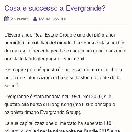
i
Cosa è successo a Evergrande?
o
n
27/09/2021
MARIA BIANCHI
L’Evergrande Real Estate Group è uno dei più grandi
promotori immobiliari del mondo. L’azienda è stata nei titoli
dei giornali di recente perché è caduta nei guai finanziari e
ora sta lottando per pagare i suoi debiti.
Per capire perché questo è successo, diamo un’occhiata
ad alcune informazioni di base sulla storia recente della
società.
Evergrande è stata fondata nel 1994. Nel 2010, si è
quotata alla borsa di Hong Kong (ma il suo principale
azionista rimane Evergrande Group).
La sua capitalizzazione di mercato ha superato i 10
miliardi di dollari per la prima volta nell’aprile 2015 e ha