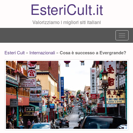
EsteriCult.it
Valorizziamo i migliori siti italiani
T
o
g
Esteri Cult
»
Internazionali
»
Cosa è successo a Evergrande?
g
l
e
n
a
v
i
g
a
t