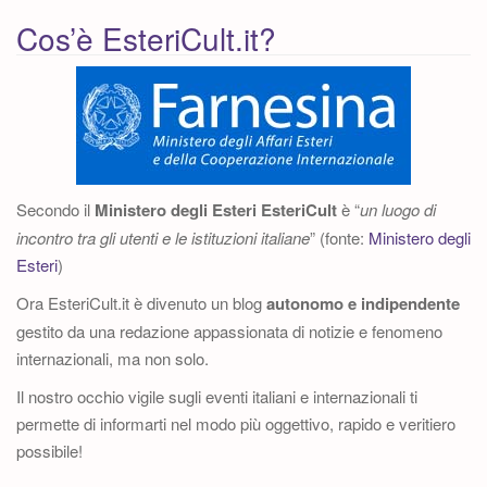
articolo
Cos’è EsteriCult.it?
Secondo il
Ministero degli Esteri
EsteriCult
è “
un luogo di
incontro tra gli utenti e le istituzioni italiane
” (fonte:
Ministero degli
Esteri
)
Ora EsteriCult.it è divenuto un blog
autonomo e indipendente
gestito da una redazione appassionata di notizie e fenomeno
internazionali, ma non solo.
Il nostro occhio vigile sugli eventi italiani e internazionali ti
permette di informarti nel modo più oggettivo, rapido e veritiero
possibile!