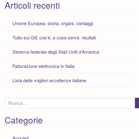
Articoli recenti
Unione Europea: storia, organi, vantaggi
Tutto sul G8: cos’è, a cosa serve, risultati
Sistema federale degli Stati Uniti d’America
Fatturazione elettronica in Italia
Lista delle migliori eccellenze italiane
C
e
r
Categorie
c
a
Acquisti