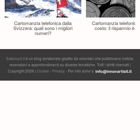
Cartomanzia telefonica dalla
Cartomanzia telefonica
Svizzera: quali sono i migliori
costo: il risparmio è p
numeri?
Estericult.it
è un blog amatoriale gestito da volontari che pubblicano notizie,
recensioni e approfondimenti su diverse tematiche. Tutti i diritti riservati |
Copyright 2026 |
Cookie
-
Privacy
- Per info scrivi a