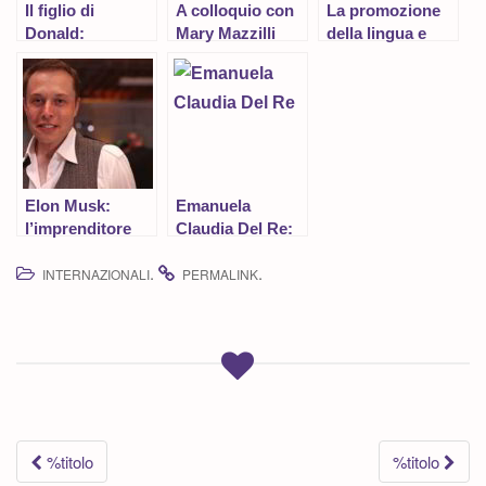
Il figlio di
A colloquio con
La promozione
Donald:
Mary Mazzilli
della lingua e
biografia di Eric
cultura italiana
Trump
Elon Musk:
Emanuela
l’imprenditore
Claudia Del Re:
all’avanguardia
biografia del
.
.
INTERNAZIONALI
viceministro
PERMALINK
degli affari esteri
Navigazione
%titolo
%titolo