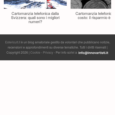
Cartomanzia telefonica dalla
Cartomanzia telefonica
Svizzera: quali sono i migliori
costo: il risparmio è p
numeri?
Estericult.it
è un blog amatoriale gestito da volontari che pubblicano notizie,
recensioni e approfondimenti su diverse tematiche. Tutti i diritti riservati |
Copyright 2026 |
Cookie
-
Privacy
- Per info scrivi a