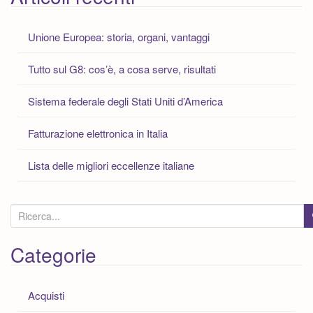
Unione Europea: storia, organi, vantaggi
Tutto sul G8: cos’è, a cosa serve, risultati
Sistema federale degli Stati Uniti d’America
Fatturazione elettronica in Italia
Lista delle migliori eccellenze italiane
C
e
r
Categorie
c
a
Acquisti
: