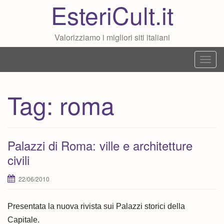
EsteriCult.it
Valorizziamo i migliori siti italiani
T
o
g
Tag:
roma
g
l
e
n
Palazzi di Roma: ville e architetture
a
civili
v
i
22/06/2010
g
a
Presentata la nuova rivista sui Palazzi storici della
t
Capitale.