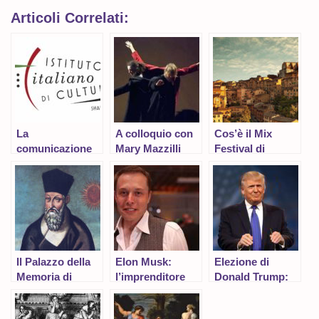
Articoli Correlati:
La
A colloquio con
Cos’è il Mix
comunicazione
Mary Mazzilli
Festival di
di arte degli IIC
Cortona?
Il Palazzo della
Elon Musk:
Elezione di
Memoria di
l’imprenditore
Donald Trump:
Matteo Ricci
all’avanguardia
un’avvenimento
che farà la storia