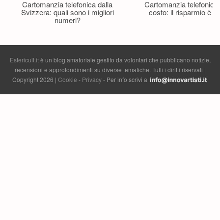
Cartomanzia telefonica dalla
Cartomanzia telefonica
Svizzera: quali sono i migliori
costo: il risparmio è p
numeri?
Estericult.it
è un blog amatoriale gestito da volontari che pubblicano notizie,
recensioni e approfondimenti su diverse tematiche. Tutti i diritti riservati |
Copyright 2026 |
Cookie
-
Privacy
- Per info scrivi a