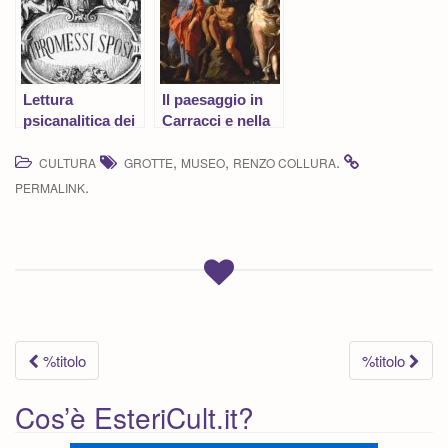
Lettura
Il paesaggio in
psicanalitica dei
Carracci e nella
Promessi Sposi
pittura cinese
,
,
.
CULTURA
GROTTE
MUSEO
RENZO COLLURA
.
PERMALINK
Navigazione
%titolo
%titolo
articolo
Cos’è EsteriCult.it?