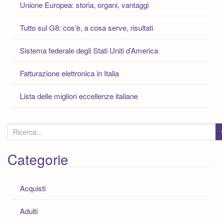
Unione Europea: storia, organi, vantaggi
Tutto sul G8: cos’è, a cosa serve, risultati
Sistema federale degli Stati Uniti d’America
Fatturazione elettronica in Italia
Lista delle migliori eccellenze italiane
C
e
r
Categorie
c
a
Acquisti
:
Adulti