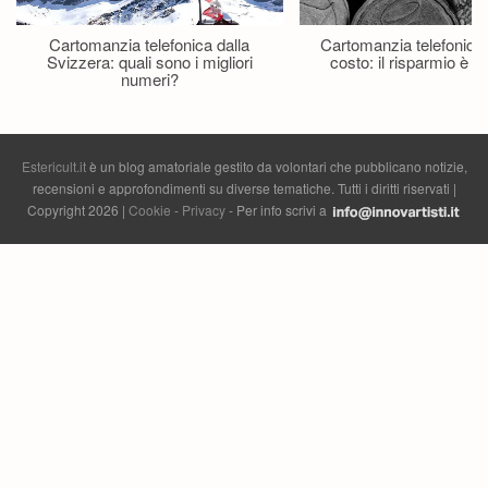
Cartomanzia telefonica dalla
Cartomanzia telefonica
Svizzera: quali sono i migliori
costo: il risparmio è p
numeri?
Estericult.it
è un blog amatoriale gestito da volontari che pubblicano notizie,
recensioni e approfondimenti su diverse tematiche. Tutti i diritti riservati |
Copyright 2026 |
Cookie
-
Privacy
- Per info scrivi a