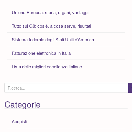
Unione Europea: storia, organi, vantaggi
Tutto sul G8: cos’è, a cosa serve, risultati
Sistema federale degli Stati Uniti d’America
Fatturazione elettronica in Italia
Lista delle migliori eccellenze italiane
C
e
r
Categorie
c
a
Acquisti
: