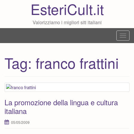
EsteriCult.it
Valorizziamo i migliori siti italiani
T
o
g
Tag:
franco frattini
g
l
e
n
a
v
La promozione della lingua e cultura
i
italiana
g
a
05/05/2009
t