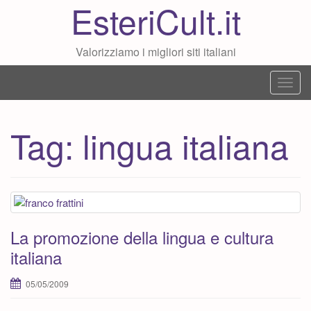
EsteriCult.it
Valorizziamo i migliori siti italiani
T
o
g
Tag:
lingua italiana
g
l
e
n
a
v
La promozione della lingua e cultura
i
italiana
g
a
05/05/2009
t