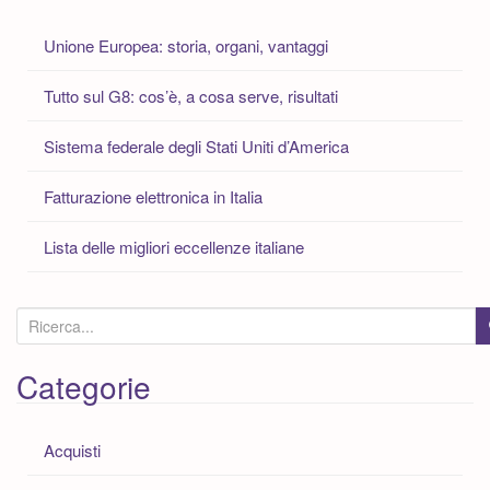
Unione Europea: storia, organi, vantaggi
Tutto sul G8: cos’è, a cosa serve, risultati
Sistema federale degli Stati Uniti d’America
Fatturazione elettronica in Italia
Lista delle migliori eccellenze italiane
C
e
r
Categorie
c
a
Acquisti
: