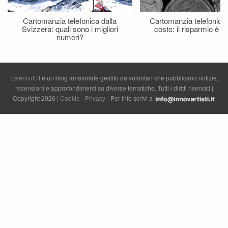
Cartomanzia telefonica dalla
Cartomanzia telefonica
Svizzera: quali sono i migliori
costo: il risparmio è p
numeri?
Estericult.it
è un blog amatoriale gestito da volontari che pubblicano notizie,
recensioni e approfondimenti su diverse tematiche. Tutti i diritti riservati |
Copyright 2026 |
Cookie
-
Privacy
- Per info scrivi a